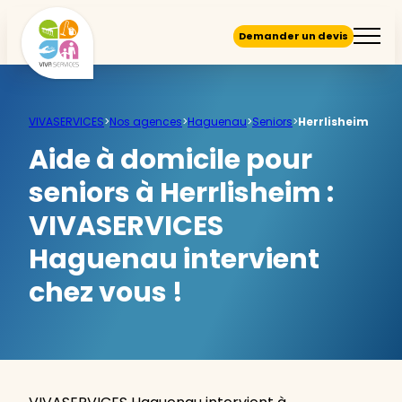
Demander un devis
VIVASERVICES
>
Nos agences
>
Haguenau
>
Seniors
>
Herrlisheim
Aide à domicile pour
seniors à Herrlisheim :
VIVASERVICES
Haguenau intervient
chez vous !