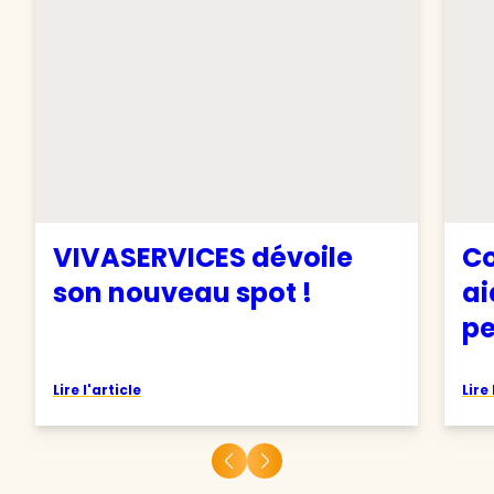
VIVASERVICES dévoile
Co
son nouveau spot !
ai
pe
Lire l'article
Lire 