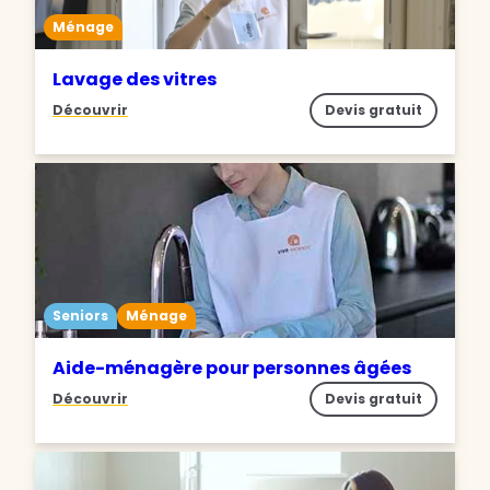
Ménage
Lavage des vitres
Découvrir
Devis gratuit
Seniors
Ménage
Aide-ménagère pour personnes âgées
Découvrir
Devis gratuit