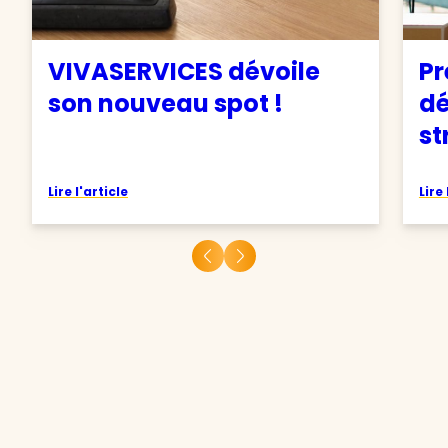
VIVASERVICES dévoile
Pr
son nouveau spot !
d
st
Lire l'article
Lire 