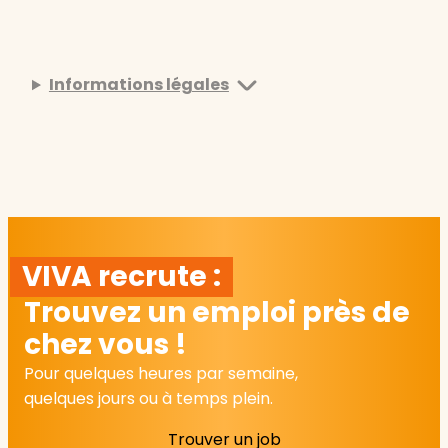
Informations légales
VIVA recrute :
Trouvez un emploi près de
chez vous !
Pour quelques heures par semaine,
quelques jours ou à temps plein.
Trouver un job