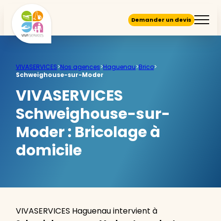
Demander un devis
VIVASERVICES
>
Nos agences
>
Haguenau
>
Brico
>
Schweighouse-sur-Moder
VIVASERVICES
Schweighouse-sur-
Moder :
Bricolage à
domicile
VIVASERVICES Haguenau intervient à