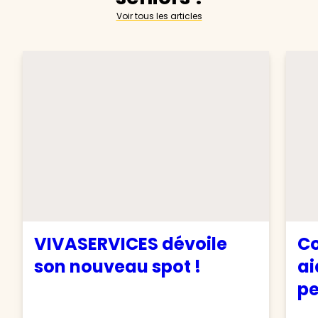
Voir tous les articles
VIVASERVICES dévoile
Co
son nouveau spot !
ai
pe