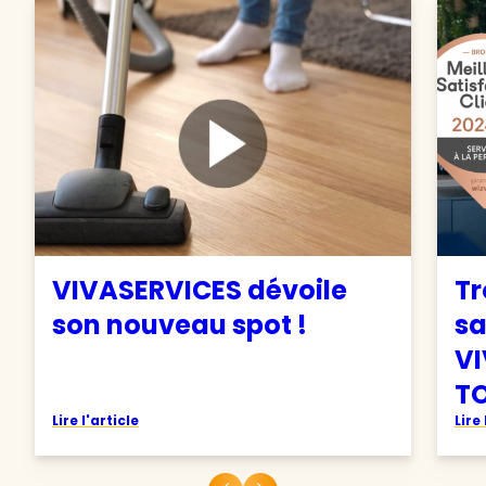
VIVASERVICES dévoile
Tr
son nouveau spot !
sa
VI
TO
Lire l'article
Lire 