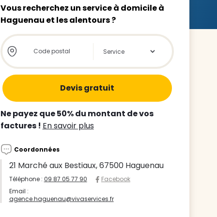
Vous recherchez un service à domicile à
Haguenau et les alentours ?
Store locator global - Autocompletion
Rechercher
z le
s
Ne payez que 50% du montant de vos
tre enfant
factures !
En savoir plus
ts à
Coordonnées
 agence
21 Marché aux Bestiaux, 67500 Haguenau
Téléphone :
09 87 05 77 90
Facebook
Email :
agence.haguenau@vivaservices.fr