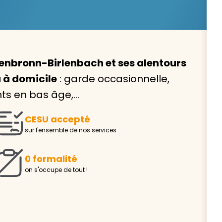
enbronn-Birlenbach et ses alentours
Avec VIVASERVICES, trouve
 à domicile
: garde occasionnelle,
service à domicile qui vou
nts en bas âge,…
correspond !
CESU accepté
Pour l’entretien de votre logement, la garde de vo
sur l'ensemble de nos services
ou l’accompagnement d’un parent, nos intervenan
domicile sont là pour vous épauler.
0 formalité
Demander un devis gratuit
Trouver mon
on s'occupe de tout !