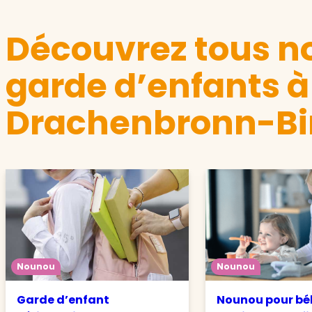
Découvrez tous no
garde d’enfants à
Drachenbronn-Bi
Nounou
Nounou
Garde d’enfant
Nounou pour béb