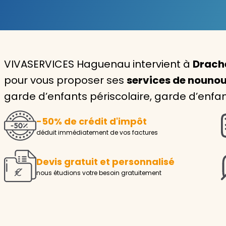
Garde d'enfants
Nounou
VIVASERVICES Haguenau intervient à
Drach
Aide à la personne
pour vous proposer ses
services de nounou
Seniors
garde d’enfants périscolaire, garde d’enfa
Handicaps
-50% de crédit d'impôt
Voir tous les services
déduit immédiatement de vos factures
Devis gratuit et personnalisé
nous étudions votre besoin gratuitement