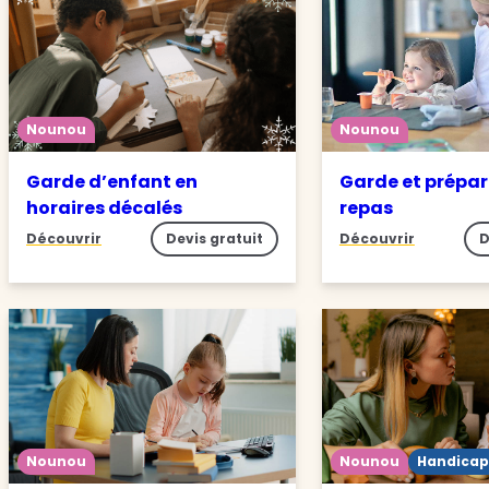
Nounou
Nounou
Garde d’enfant en
Garde et prépar
horaires décalés
repas
Découvrir
Devis gratuit
Découvrir
D
Nounou
Nounou
Handicap