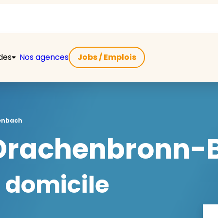
ides
Nos agences
Jobs / Emplois
enbach
Drachenbronn-B
 domicile