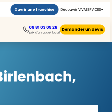
Ouvrir une franchise
Découvrir VIVASERVICES
09 81 03 05 28
Demander un devis
prix d'un appel local
irlenbach,