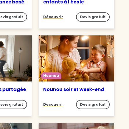
iance basé
enfants à l'école
evis gratuit
Découvrir
Devis gratuit
Nounou
s partagée
Nounou soir et week-end
evis gratuit
Découvrir
Devis gratuit