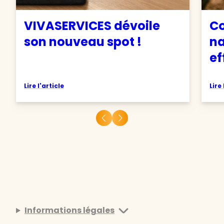
VIVASERVICES dévoile
C
son nouveau spot !
na
ef
Lire l'article
Lire 
Informations légales