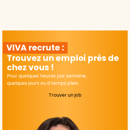
VIVA recrute :
Trouvez un emploi près de
chez vous !
Pour quelques heures par semaine,
quelques jours ou à temps plein.
Trouver un job