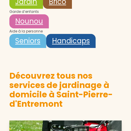
Jardin
Brico
Garde d’enfants
Nounou
Aide à la personne
Seniors
Handicaps
Découvrez tous nos
services de jardinage à
domicile à Saint-Pierre-
d'Entremont