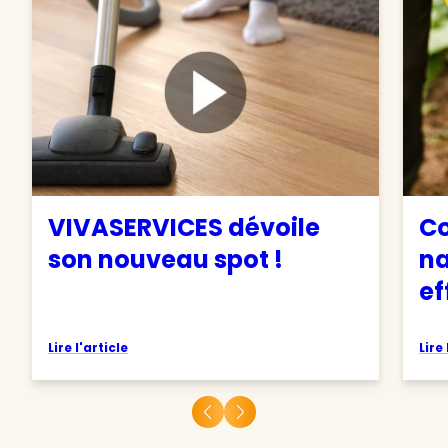
VIVASERVICES dévoile
C
son nouveau spot !
na
ef
Lire l'article
Lire 