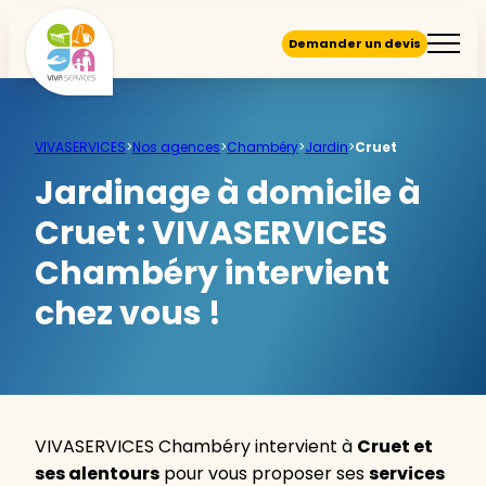
Demander un devis
VIVASERVICES
>
Nos agences
>
Chambéry
>
Jardin
>
Cruet
Jardinage à domicile à
Cruet :
VIVASERVICES
Chambéry intervient
chez vous !
VIVASERVICES Chambéry intervient à
Cruet et
ses alentours
pour vous proposer ses
services