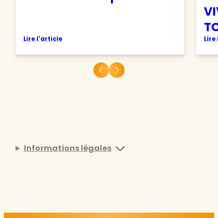
VI
TO
Lire l'article
Lire 
Informations légales