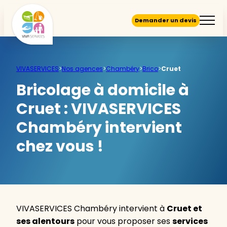
Demander un devis
VIVASERVICES
>
Nos agences
>
Chambéry
>
Brico
>
Cruet
Bricolage à domicile à
Cruet :
VIVASERVICES
Chambéry intervient
chez vous !
VIVASERVICES Chambéry intervient à
Cruet et
ses alentours
pour vous proposer ses
services