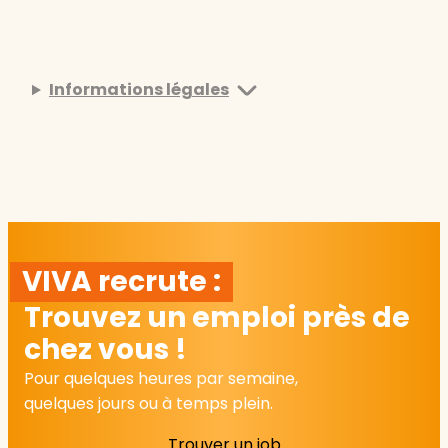
Informations légales
VIVA recrute :
Trouvez un emploi près de
chez vous !
Pour quelques heures par semaine,
quelques jours ou à temps plein.
Trouver un job