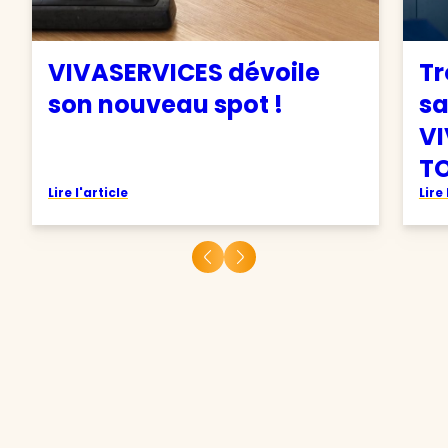
VIVASERVICES dévoile
Tr
son nouveau spot !
sa
VI
TO
Lire l'article
Lire 