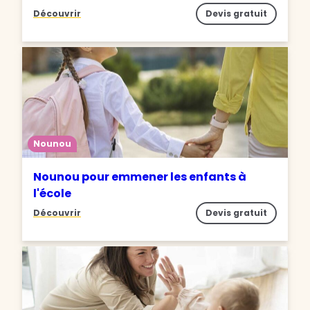
Découvrir
Devis gratuit
Nounou
Nounou pour emmener les enfants à
l'école
Découvrir
Devis gratuit