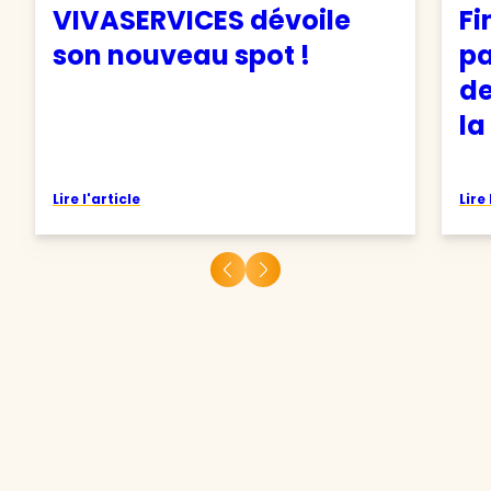
VIVASERVICES dévoile
Fi
son nouveau spot !
pa
de
la
Lire l'article
Lire 