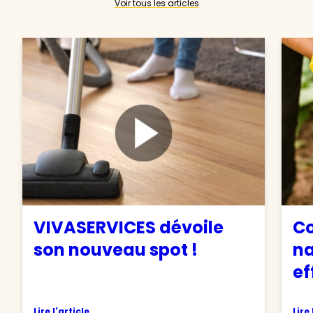
Voir tous les articles
VIVASERVICES dévoile
C
son nouveau spot !
na
ef
Lire l'article
Lire 