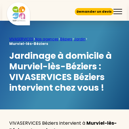
Demander un devis
VIVASERVICES
>
Nos agences
>
Béziers
>
Jardin
>
Murviel-lès-Béziers
Jardinage à domicile à
Murviel-lès-Béziers :
VIVASERVICES Béziers
intervient chez vous !
VIVASERVICES Béziers intervient à
Murviel-lès-