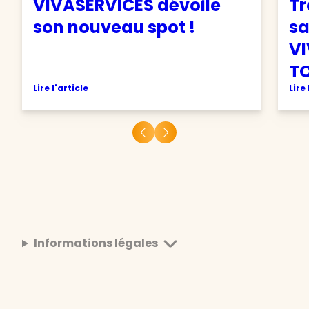
VIVASERVICES dévoile
Tr
son nouveau spot !
sa
VI
TO
Lire l'article
Lire 
Informations légales