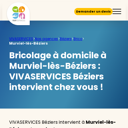
Demander un devis
VIVASERVICES
>
Nos agences
>
Béziers
>
Brico
>
Murviel-lès-Béziers
Bricolage à domicile à
Murviel-lès-Béziers :
VIVASERVICES Béziers
intervient chez vous !
VIVASERVICES Béziers intervient à
Murviel-lès-