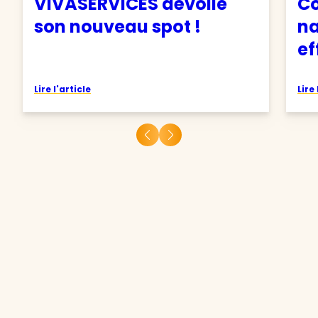
VIVASERVICES dévoile
C
son nouveau spot !
na
ef
Lire l'article
Lire 