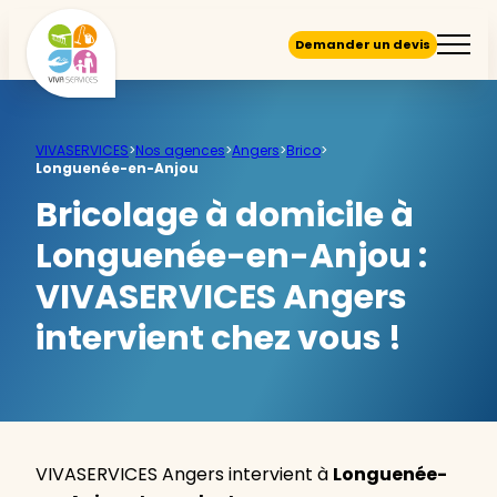
Demander un devis
VIVASERVICES
>
Nos agences
>
Angers
>
Brico
>
Longuenée-en-Anjou
Bricolage à domicile à
Longuenée-en-Anjou :
VIVASERVICES Angers
intervient chez vous !
VIVASERVICES Angers intervient à
Longuenée-