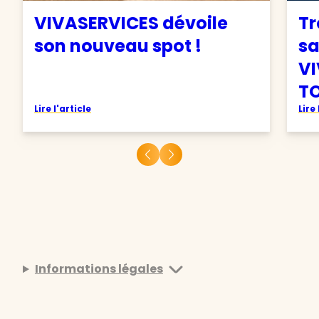
VIVASERVICES dévoile
Tr
son nouveau spot !
sa
VI
TO
Lire l'article
Lire 
Informations légales