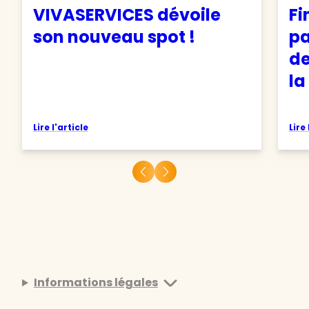
VIVASERVICES dévoile
Fi
son nouveau spot !
pa
de
la
Lire l'article
Lire 
Informations légales