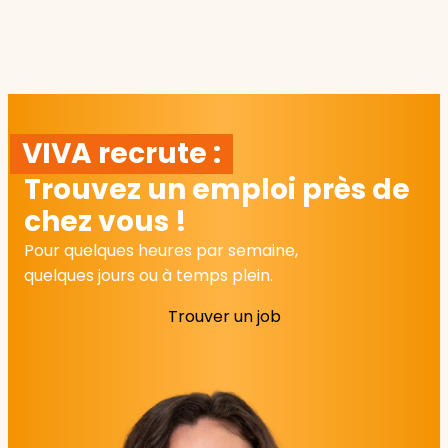
VIVA recrute :
Trouvez un emploi près de
chez vous !
Pour quelques heures par semaine,
quelques jours ou à temps plein.
Trouver un job