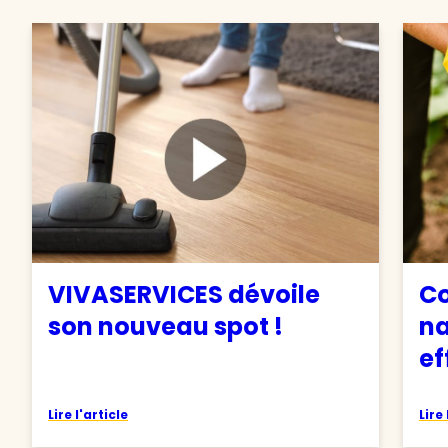
VIVASERVICES dévoile
C
son nouveau spot !
na
ef
Lire l'article
Lire 