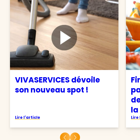
VIVASERVICES dévoile
Fi
son nouveau spot !
pa
de
la
Lire l'article
Lire 