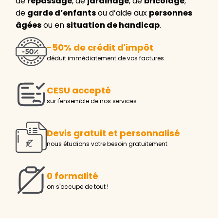
de
repassage
, de
jardinage
, de
bricolage
,
de
garde d’enfants
ou d’aide aux
personnes
âgées
ou en
situation de handicap
.
-50% de crédit d'impôt
déduit immédiatement de vos factures
CESU accepté
sur l'ensemble de nos services
Devis gratuit et personnalisé
nous étudions votre besoin gratuitement
0 formalité
on s'occupe de tout !