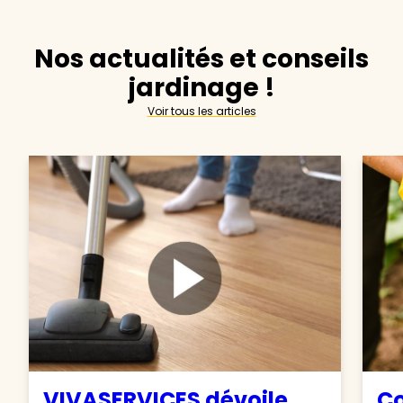
Nos actualités et conseils
jardinage !
Voir tous les articles
VIVASERVICES dévoile
C