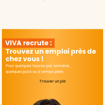
VIVA recrute :
Trouvez un emploi près de
chez vous !
Pour quelques heures par semaine,
quelques jours ou à temps plein.
Trouver un job