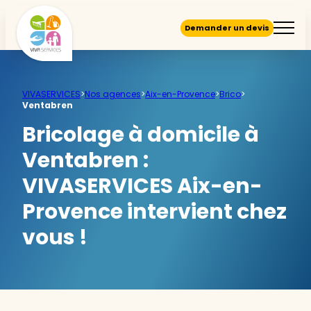
Demander un devis
VIVASERVICES
>
Nos agences
>
Aix-en-Provence
>
Brico
>
Ventabren
Bricolage à domicile à
Ventabren :
VIVASERVICES Aix-en-
Provence intervient chez
vous !