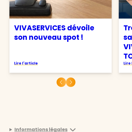
VIVASERVICES dévoile
Tr
son nouveau spot !
sa
VI
TO
Lire l'article
Lire 
Informations légales