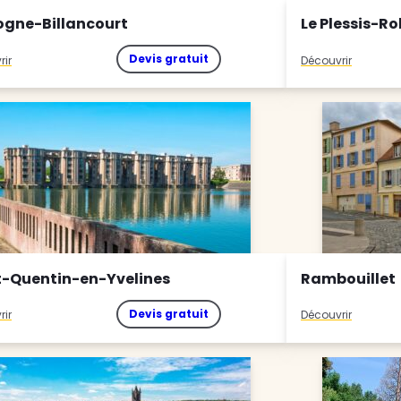
ogne-Billancourt
Le Plessis-R
Devis gratuit
rir
Découvrir
t-Quentin-en-Yvelines
Rambouillet
Devis gratuit
rir
Découvrir