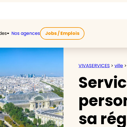
ides
Nos agences
Jobs / Emplois
VIVASERVICES
>
ville
Servic
person
sa rég