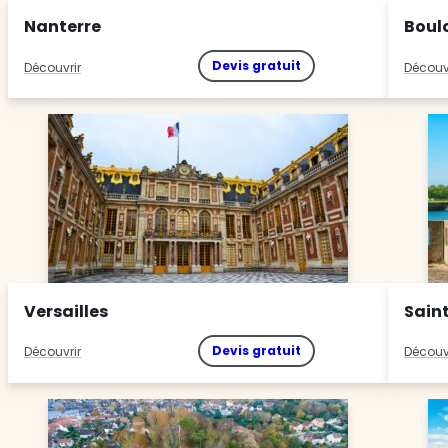
Nanterre
Boul
Devis gratuit
Découvrir
Découv
Versailles
Sain
Devis gratuit
Découvrir
Découv