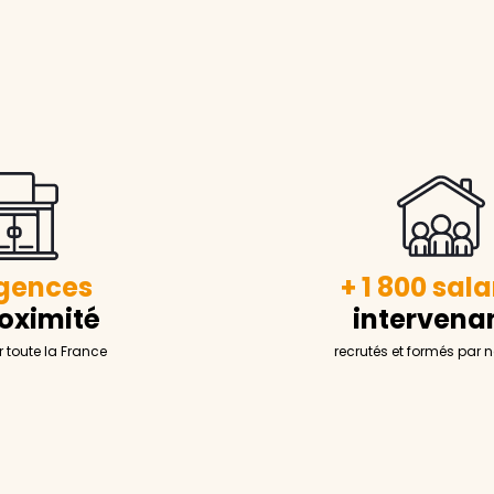
gences
+ 1 800 sala
oximité
intervena
r toute la France
recrutés et formés par 