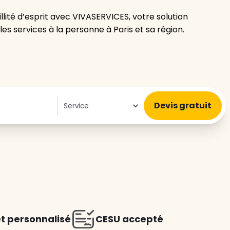
llité d’esprit avec VIVASERVICES, votre solution
es services à la personne à Paris et sa région.
z le
s
tre enfant
ts à
 agence
et personnalisé
CESU accepté