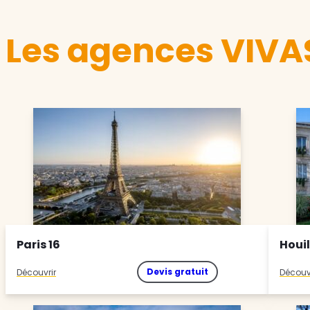
Les agences VIVAS
Paris 16
Houil
Devis gratuit
Découvrir
Découv