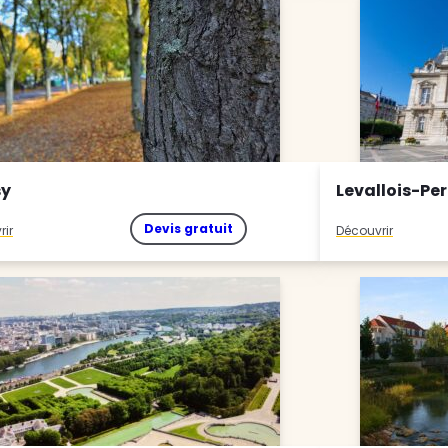
y
Levallois-Per
Devis gratuit
rir
Découvrir