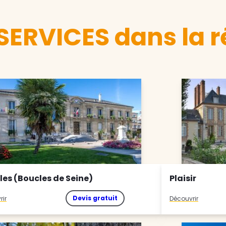
ERVICES dans la ré
les (Boucles de Seine)
Plaisir
Devis gratuit
rir
Découvrir