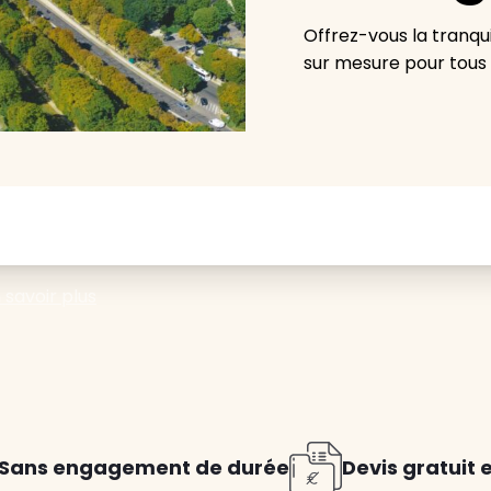
Offrez-vous la tranqui
sur mesure pour tous l
Avec VIVASERVICES, trouve
service à domicile qui vou
correspond !
Pour l’entretien de votre logement, la garde de vo
 savoir plus
ou l’accompagnement d’un parent, nos intervenan
domicile sont là pour vous épauler.
Demander un devis gratuit
Trouver mon
Sans engagement de durée
Devis gratuit 