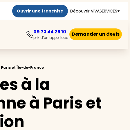
Ouvrir une franchise
Découvrir VIVASERVICES
09 73 44 25 10
Demander un devis
prix d’un appel local
>
Paris et Île-de-France
es à la
ne à Paris et
ion