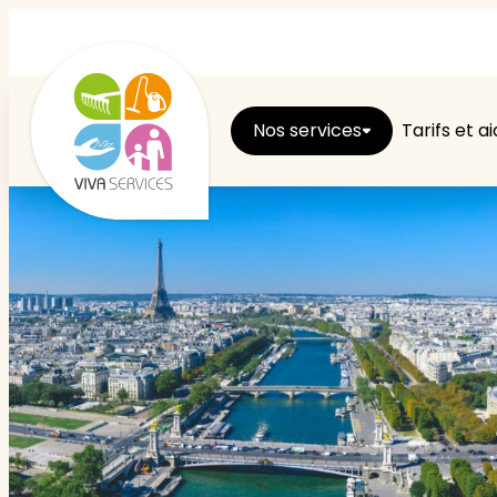
Nos services
Tarifs et a
Entretien du logement
Ménage
Repassage
Jardin
Brico