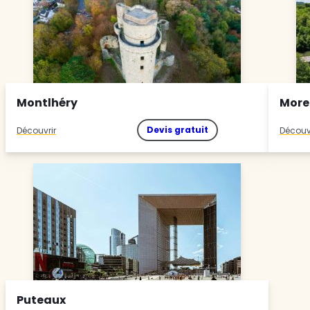
Montlhéry
More
Devis gratuit
Découvrir
Découv
Puteaux