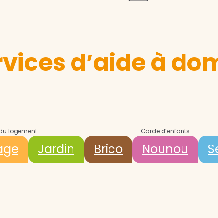
ices d’aide à domi
 du logement
Garde d’enfants
age
Jardin
Brico
Nounou
S