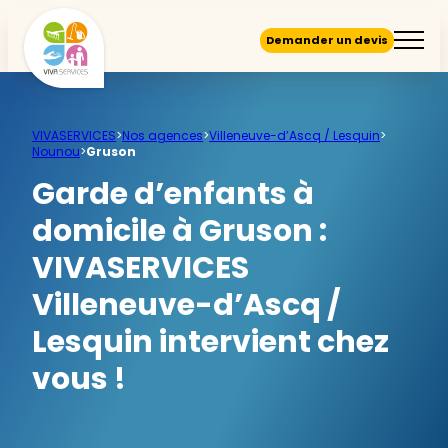
Demander un devis
VIVASERVICES
>
Nos agences
>
Villeneuve-d’Ascq / Lesquin
>
Nounou
>
Gruson
Garde d’enfants à
domicile à Gruson :
VIVASERVICES
Villeneuve-d’Ascq /
Lesquin intervient chez
vous !