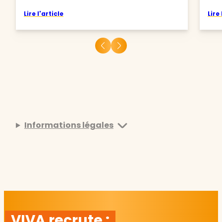
Lire l'article
Lire 
Informations légales
VIVA recrute :