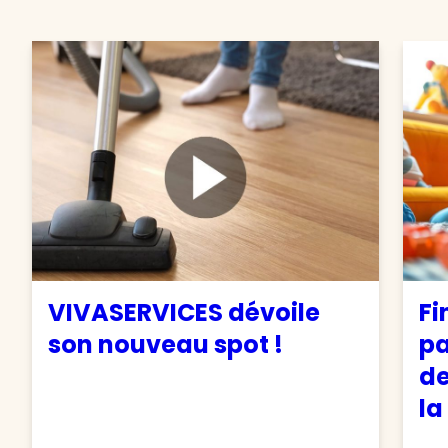
VIVASERVICES dévoile
Fi
son nouveau spot !
pa
de
la