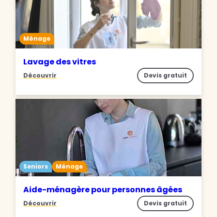
Ménage
Lavage des vitres
Découvrir
Devis gratuit
Seniors
Ménage
Aide-ménagère pour personnes âgées
Découvrir
Devis gratuit