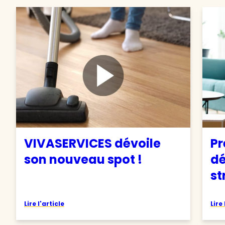
VIVASERVICES dévoile
Pr
son nouveau spot !
d
st
Lire l'article
Lire 