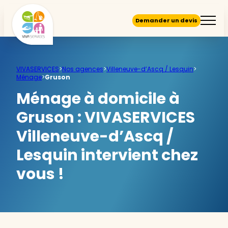
Demander un devis
VIVASERVICES
>
Nos agences
>
Villeneuve-d’Ascq / Lesquin
>
Ménage
>
Gruson
Ménage à domicile à
Gruson :
VIVASERVICES
Villeneuve-d’Ascq /
Lesquin intervient chez
vous !