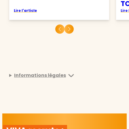
TO
Lire l'article
Lire 
Informations légales