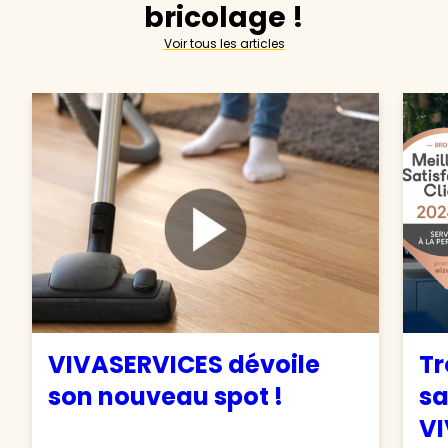
bricolage !
Voir tous les articles
VIVASERVICES dévoile
Tr
son nouveau spot !
sa
VI