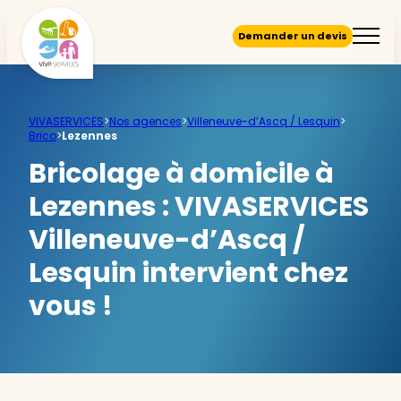
Demander un devis
VIVASERVICES
>
Nos agences
>
Villeneuve-d’Ascq / Lesquin
>
Brico
>
Lezennes
Bricolage à domicile à
Lezennes :
VIVASERVICES
Villeneuve-d’Ascq /
Lesquin intervient chez
vous !