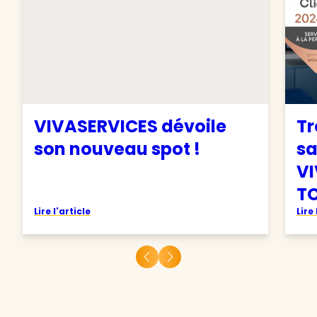
VIVASERVICES dévoile
Tr
son nouveau spot !
sa
VI
TO
Lire l'article
Lire 