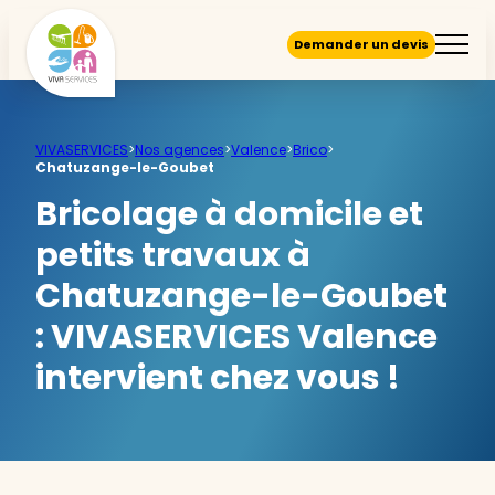
Demander un devis
VIVASERVICES
>
Nos agences
>
Valence
>
Brico
>
Chatuzange-le-Goubet
Bricolage à domicile et
petits travaux à
Chatuzange-le-Goubet
:
VIVASERVICES Valence
intervient chez vous !