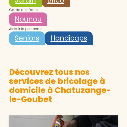
Jardin
Brico
Garde d’enfants
Nounou
Aide à la personne
Seniors
Handicaps
Découvrez tous nos
services de bricolage à
domicile à Chatuzange-
le-Goubet