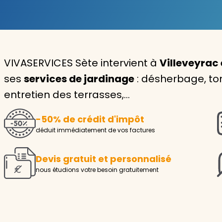
Garde d'enfants
Nounou
VIVASERVICES Sète intervient à
Villeveyrac 
Aide à la personne
ses
services de jardinage
: désherbage, tont
Seniors
entretien des terrasses,…
Handicaps
-50% de crédit d'impôt
Voir tous les services
déduit immédiatement de vos factures
Devis gratuit et personnalisé
nous étudions votre besoin gratuitement