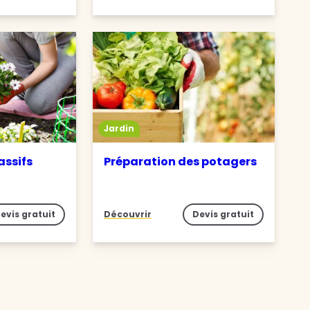
Jardin
assifs
Préparation des potagers
evis gratuit
Découvrir
Devis gratuit