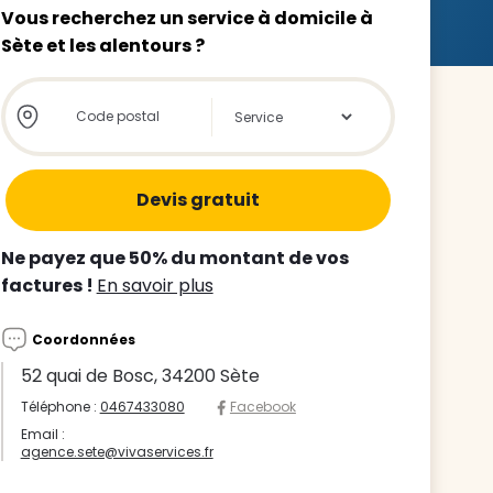
Vous recherchez un service à domicile à
Sète et les alentours ?
Store locator global - Autocompletion
Rechercher
z le
s
Ne payez que 50% du montant de vos
tre enfant
factures !
En savoir plus
ts à
Coordonnées
 agence
52 quai de Bosc, 34200 Sète
Téléphone :
0467433080
Facebook
Email :
agence.sete@vivaservices.fr