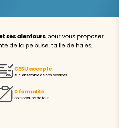
et ses alentours
pour vous proposer
Avec VIVASERVICES, trouve
e de la pelouse, taille de haies,
service à domicile qui vou
correspond !
CESU accepté
Pour l’entretien de votre logement, la garde de vo
sur l'ensemble de nos services
ou l’accompagnement d’un parent, nos intervenan
domicile sont là pour vous épauler.
0 formalité
Demander un devis gratuit
Trouver mon
on s'occupe de tout !