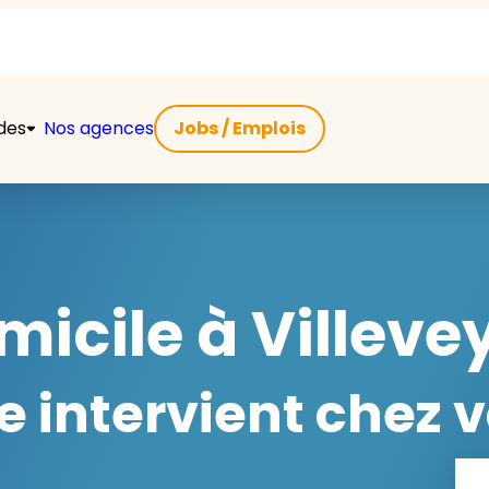
ides
Nos agences
Jobs / Emplois
icile à Villeve
 intervient chez v