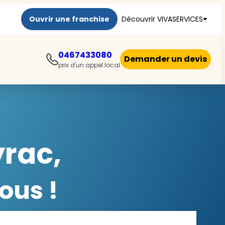
Ouvrir une franchise
Découvrir VIVASERVICES
0467433080
Demander un devis
prix d'un appel local
yrac,
ous !