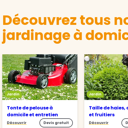
Découvrez tous no
jardinage à domic
Jardin
Jardin
Tonte de pelouse à
Taille de haies,
domicile et entretien
et fruitiers
Découvrir
Devis gratuit
Découvrir
D