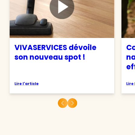
VIVASERVICES dévoile
C
son nouveau spot !
na
ef
Lire l'article
Lire 