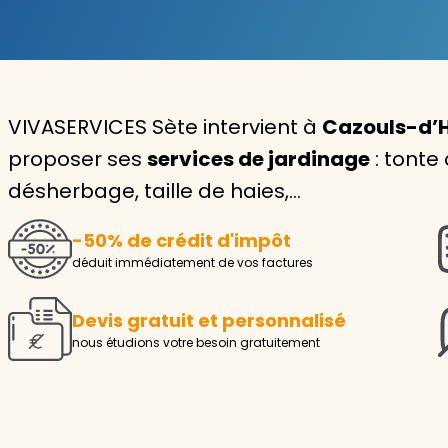
Garde d'enfants
Nounou
VIVASERVICES Sète intervient à
Cazouls-d’H
Aide à la personne
proposer ses
services de jardinage
: tonte
Seniors
désherbage, taille de haies,…
Handicaps
-50% de crédit d'impôt
Voir tous les services
déduit immédiatement de vos factures
Devis gratuit et personnalisé
nous étudions votre besoin gratuitement