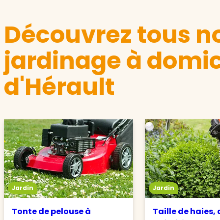
Découvrez tous no
jardinage à domic
d'Hérault
Jardin
Jardin
Tonte de pelouse à
Taille de haies,