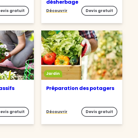
désherbage
evis gratuit
Découvrir
Devis gratuit
Jardin
assifs
Préparation des potagers
evis gratuit
Découvrir
Devis gratuit