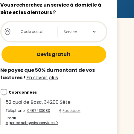
Vous recherchez un service à domicile à
Sète et les alentours ?
Store locator global - Autocompletion
Rechercher
z le
s
Ne payez que 50% du montant de vos
tre enfant
factures !
En savoir plus
ts à
Coordonnées
 agence
52 quai de Bosc, 34200 Sète
Téléphone :
0467433080
Facebook
Email :
agence.sete@vivaservices.fr