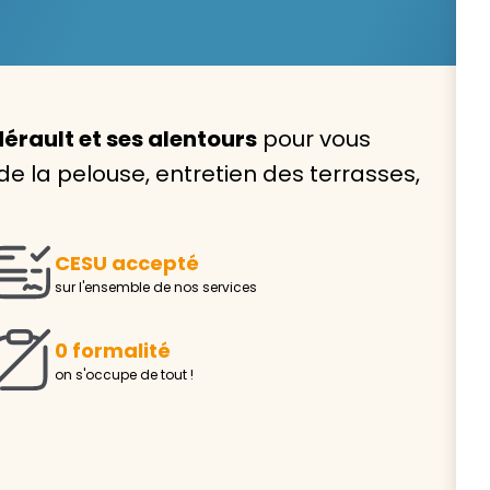
érault et ses alentours
pour vous
Avec VIVASERVICES, trouve
 de la pelouse, entretien des terrasses,
service à domicile qui vou
correspond !
CESU accepté
Pour l’entretien de votre logement, la garde de vo
sur l'ensemble de nos services
ou l’accompagnement d’un parent, nos intervenan
domicile sont là pour vous épauler.
0 formalité
Demander un devis gratuit
Trouver mon
on s'occupe de tout !