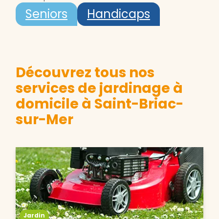
Seniors
Handicaps
Découvrez tous nos
services de jardinage à
domicile à Saint-Briac-
sur-Mer
Jardin