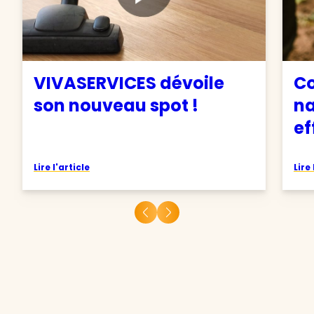
VIVASERVICES dévoile
C
son nouveau spot !
na
ef
Lire l'article
Lire 