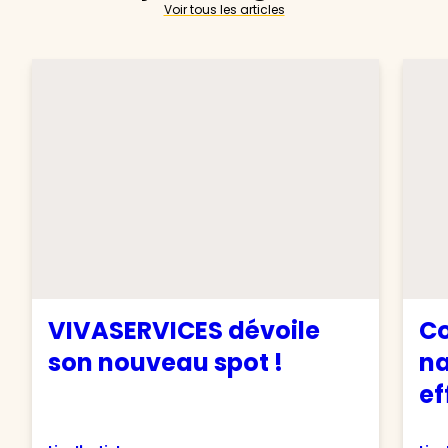
Voir tous les articles
VIVASERVICES dévoile
C
son nouveau spot !
na
ef