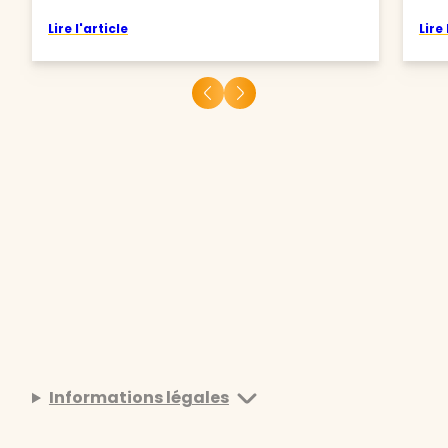
Lire l'article
Lire 
Informations légales