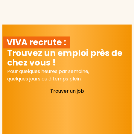
VIVA recrute :
Trouvez un emploi près de
chez vous !
Pour quelques heures par semaine,
quelques jours ou à temps plein.
Trouver un job