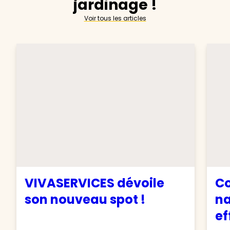
jardinage !
Voir tous les articles
VIVASERVICES dévoile
C
son nouveau spot !
na
ef