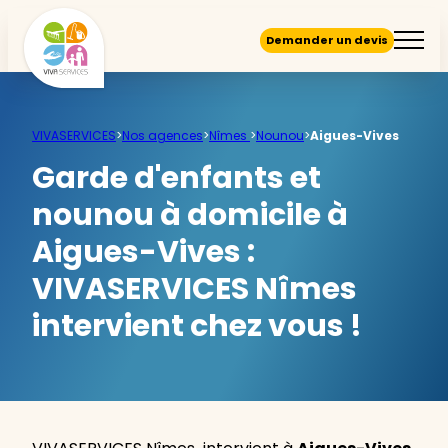
Demander un devis
VIVASERVICES
>
Nos agences
>
Nîmes
>
Nounou
>
Aigues-Vives
Garde d'enfants et
nounou à domicile à
Aigues-Vives :
VIVASERVICES Nîmes
intervient chez vous !