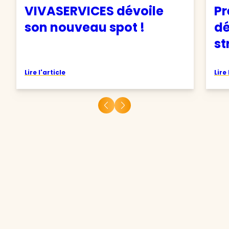
VIVASERVICES dévoile
Pr
son nouveau spot !
d
st
Lire l'article
Lire 