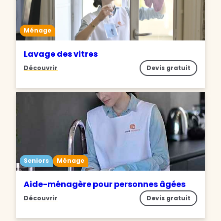
Ménage
Lavage des vitres
Découvrir
Devis gratuit
Seniors
Ménage
Aide-ménagère pour personnes âgées
Découvrir
Devis gratuit