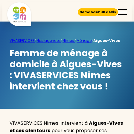
Demander un devis
VIVASERVICES
>
Nos agences
>
Nîmes
>
Ménage
>
Aigues-Vives
Femme de ménage à
domicile à Aigues-Vives
:
VIVASERVICES Nîmes
intervient chez vous !
VIVASERVICES Nîmes intervient à
Aigues-Vives
et ses alentours
pour vous proposer ses