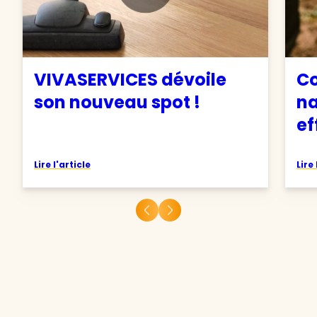
VIVASERVICES dévoile
C
son nouveau spot !
na
ef
Lire l'article
Lire 