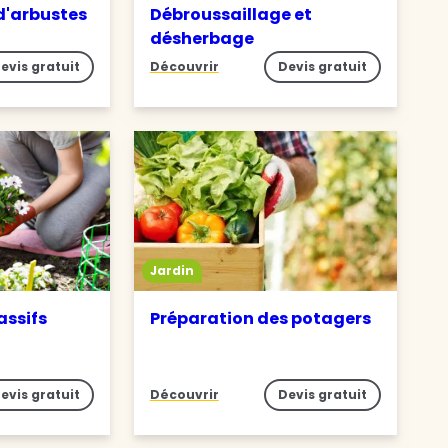
 d'arbustes
Débroussaillage et
désherbage
evis gratuit
Découvrir
Devis gratuit
Jardin
assifs
Préparation des potagers
evis gratuit
Découvrir
Devis gratuit