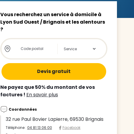
Vous recherchez un service à domicile à
Lyon Sud Ouest / Brignais et les alentours
?
Store locator global - Autocompletion
Rechercher
z le
s
tre enfant
ts à
Ne payez que 50% du montant de vos
factures !
En savoir plus
 agence
Coordonnées
32 rue Paul Bovier Lapierre, 69530 Brignais
Téléphone :
04 81 13 06 00
Facebook