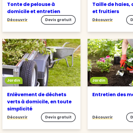
Tonte de pelouse à
Taille de haies,
domicile et entretien
et fruitiers
Découvrir
Devis gratuit
Découvrir
D
Jardin
Jardin
Enlèvement de déchets
Entretien des m
verts à domicile, en toute
simplicité
Découvrir
Devis gratuit
Découvrir
D