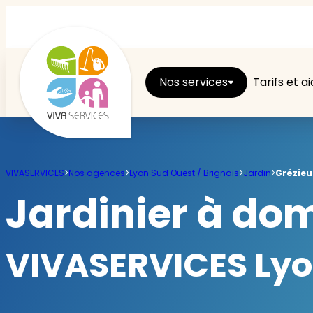
Nos services
Tarifs et a
Entretien du logement
VIVASERVICES
>
Nos agences
>
Lyon Sud Ouest / Brignais
>
Jardin
>
Grézieu
Ménage
Jardinier à do
Repassage
VIVASERVICES Lyon
Jardin
Brico