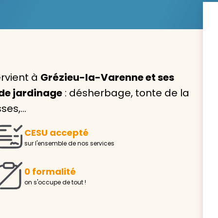
Avec VIVASERVICES, trouve
ervient à
Grézieu-la-Varenne et ses
service à domicile qui vou
de jardinage
: désherbage, tonte de la
correspond !
sses,…
Pour l’entretien de votre logement, la garde de vo
ou l’accompagnement d’un parent, nos intervenan
CESU accepté
domicile sont là pour vous épauler.
sur l'ensemble de nos services
Demander un devis gratuit
Trouver mon
0 formalité
on s'occupe de tout !