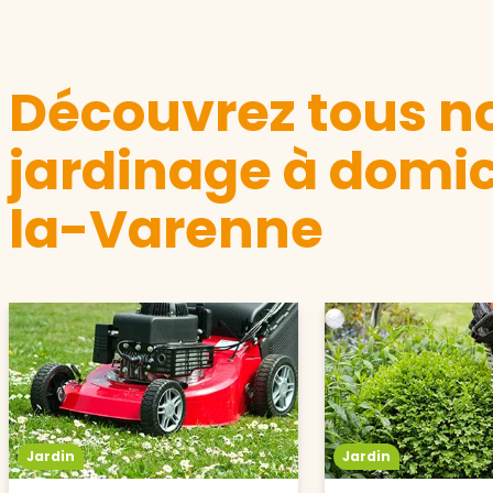
Découvrez tous no
jardinage à domic
la-Varenne
Jardin
Jardin