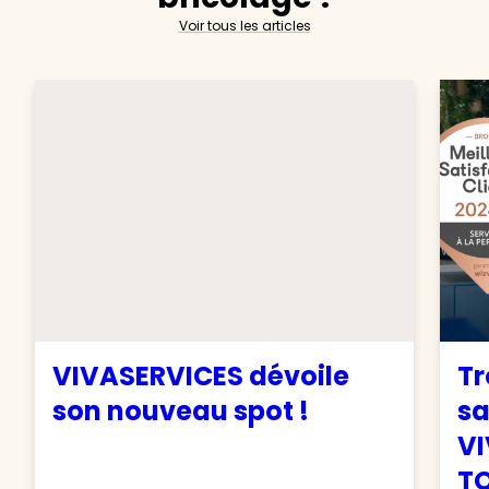
Voir tous les articles
VIVASERVICES dévoile
Tr
son nouveau spot !
sa
VI
TO