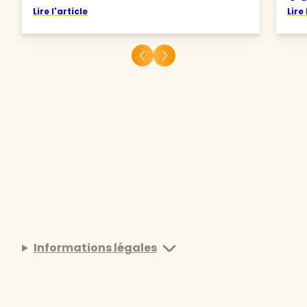
Lire l'article
Lire 
Informations légales