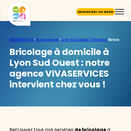
Demander un devis
VIVASERVICES
>
Nos agences
>
Lyon Sud Ouest / Brignais
>
Brico
Bricolage à domicile à
Lyon Sud Ouest :
notre
agence VIVASERVICES
intervient chez vous !
Retrouvez tous nos services
de bricolage
à