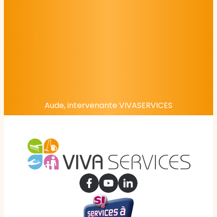
Aude, intervenante VIVASERVICES