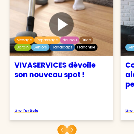
Ménage
Repassage
Nounou
Brico
Jardin
Seniors
Handicaps
Franchise
Sen
VIVASERVICES dévoile
Co
son nouveau spot !
ai
pe
Lire l'article
Lire 