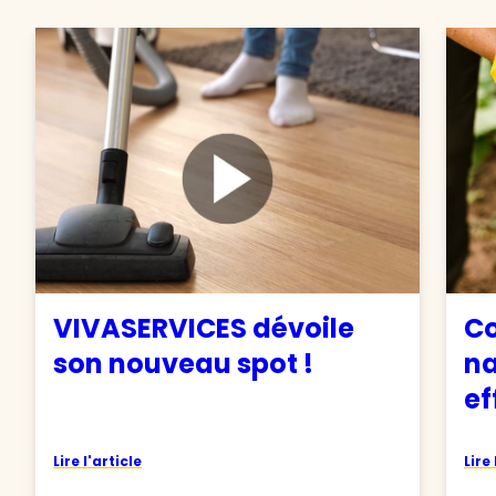
VIVASERVICES dévoile
C
son nouveau spot !
na
ef
Lire l'article
Lire 