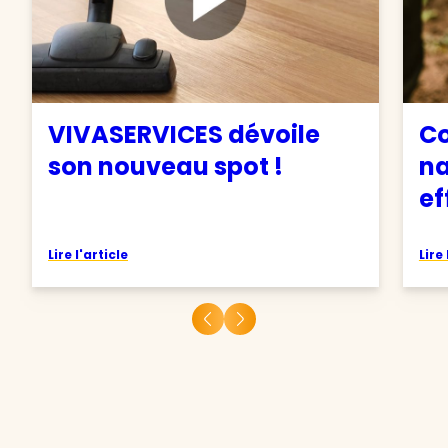
VIVASERVICES dévoile
C
son nouveau spot !
na
ef
Lire l'article
Lire 