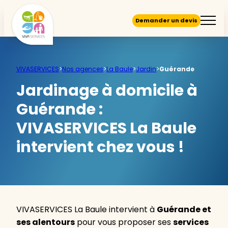
Demander un devis
VIVASERVICES
>
Nos agences
>
La Baule
>
Jardin
>
Guérande
Jardinage à domicile à
Guérande :
VIVASERVICES La Baule
intervient chez vous !
VIVASERVICES La Baule intervient à
Guérande et
ses alentours
pour vous proposer ses
services