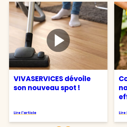
VIVASERVICES dévoile
C
son nouveau spot !
na
ef
Lire l'article
Lire 