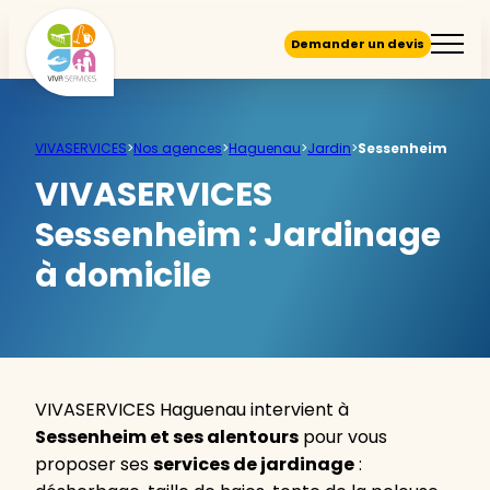
Demander un devis
VIVASERVICES
>
Nos agences
>
Haguenau
>
Jardin
>
Sessenheim
VIVASERVICES
Sessenheim :
Jardinage
à domicile
VIVASERVICES Haguenau intervient à
Sessenheim et ses alentours
pour vous
proposer ses
services de jardinage
: