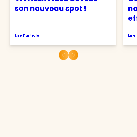
son nouveau spot !
na
ef
Lire l'article
Lire 