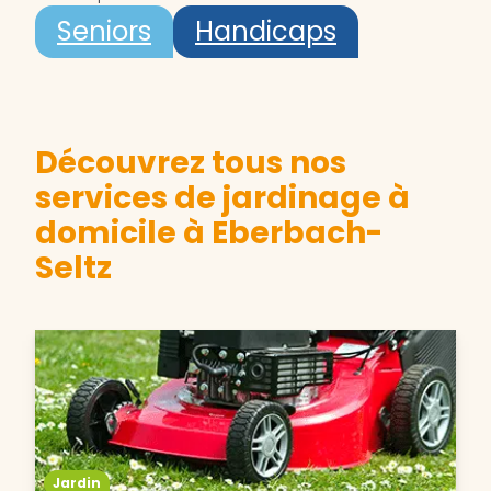
Seniors
Handicaps
Découvrez tous nos
services de jardinage à
domicile à Eberbach-
Seltz
Jardin