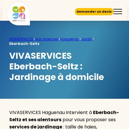
Demander un devis
VIVASERVICES
>
Nos agences
>
Haguenau
>
Jardin
>
Eberbach-Seltz
VIVASERVICES
Eberbach-Seltz :
Jardinage à domicile
VIVASERVICES Haguenau intervient à
Eberbach-
Seltz et ses alentours
pour vous proposer ses
services de jardinage
: taille de haies,