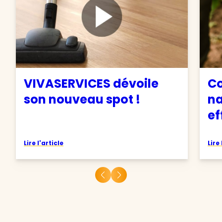
VIVASERVICES dévoile
C
son nouveau spot !
na
ef
Lire l'article
Lire 