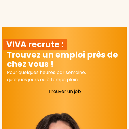
VIVA recrute :
Trouvez un emploi près de
chez vous !
Pour quelques heures par semaine,
quelques jours ou à temps plein.
Trouver un job