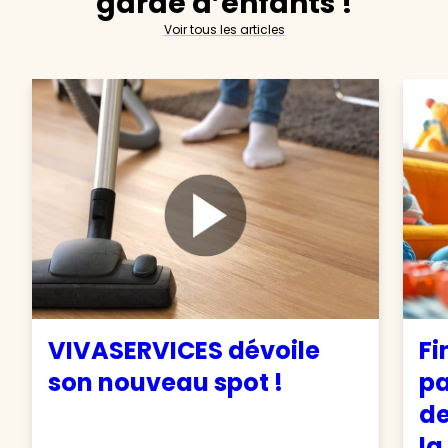
garde d’enfants !
Voir tous les articles
VIVASERVICES dévoile
Fi
son nouveau spot !
pa
de
la