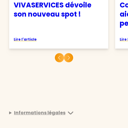
VIVASERVICES dévoile
Co
son nouveau spot !
ai
pe
Lire l'article
Lire 
Informations légales