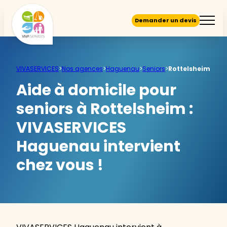
Demander un devis
VIVASERVICES
>
Nos agences
>
Haguenau
>
Seniors
>
Rottelsheim
Aide à domicile pour
seniors à Rottelsheim :
VIVASERVICES
Haguenau intervient
chez vous !