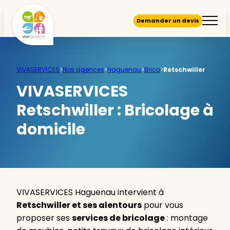
Demander un devis
VIVASERVICES
>
Nos agences
>
Haguenau
>
Brico
>
Retschwiller
VIVASERVICES
Retschwiller :
Bricolage à
domicile
VIVASERVICES Haguenau intervient à
Retschwiller et ses alentours
pour vous
proposer ses
services de bricolage
: montage