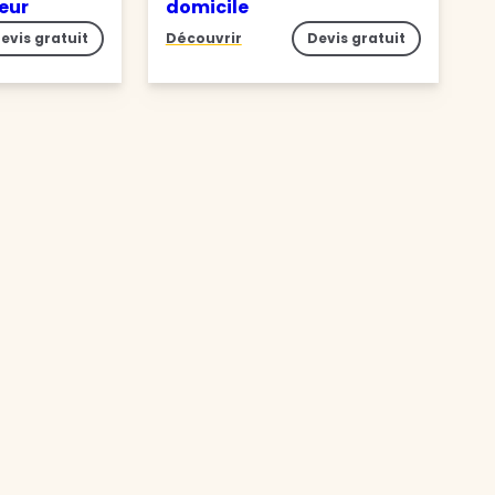
ieur
domicile
evis gratuit
Découvrir
Devis gratuit