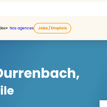
ides
Nos agences
Jobs / Emplois
Durrenbach,
ile