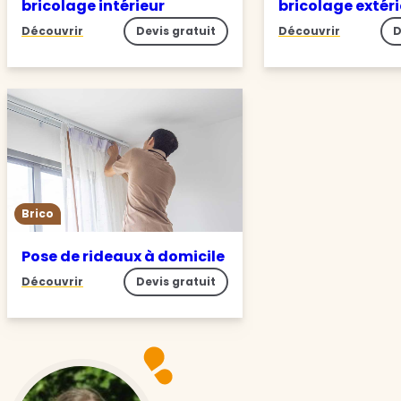
bricolage intérieur
bricolage extér
Découvrir
Devis gratuit
Découvrir
D
Brico
Pose de rideaux à domicile
Découvrir
Devis gratuit