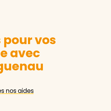
s pour vos
le avec
guenau
es nos aides