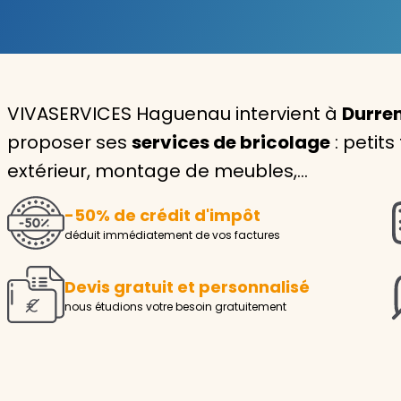
Garde d'enfants
Nounou
VIVASERVICES Haguenau intervient à
Durren
Aide à la personne
proposer ses
services de bricolage
: petits
Seniors
extérieur, montage de meubles,…
Handicaps
-50% de crédit d'impôt
Voir tous les services
déduit immédiatement de vos factures
Devis gratuit et personnalisé
nous étudions votre besoin gratuitement