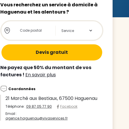
Vous recherchez un service à domicile à
Haguenau et les alentours ?
Store locator global - Autocompletion
Rechercher
z le
s
Ne payez que 50% du montant de vos
tre enfant
factures !
En savoir plus
ts à
Coordonnées
 agence
21 Marché aux Bestiaux, 67500 Haguenau
Téléphone :
09 87 05 77 90
Facebook
Email :
agence.haguenau@vivaservices.fr