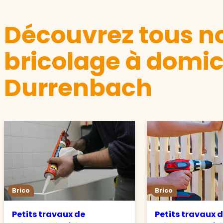
Découvrez tous no
bricolage à domic
Durrenbach
Brico
Brico
Petits travaux de
Petits travaux 