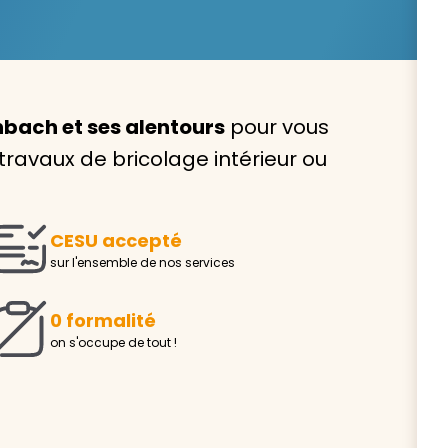
bach et ses alentours
pour vous
Avec VIVASERVICES, trouve
 travaux de bricolage intérieur ou
service à domicile qui vou
correspond !
CESU accepté
Pour l’entretien de votre logement, la garde de vo
sur l'ensemble de nos services
ou l’accompagnement d’un parent, nos intervenan
domicile sont là pour vous épauler.
0 formalité
Demander un devis gratuit
Trouver mon
on s'occupe de tout !