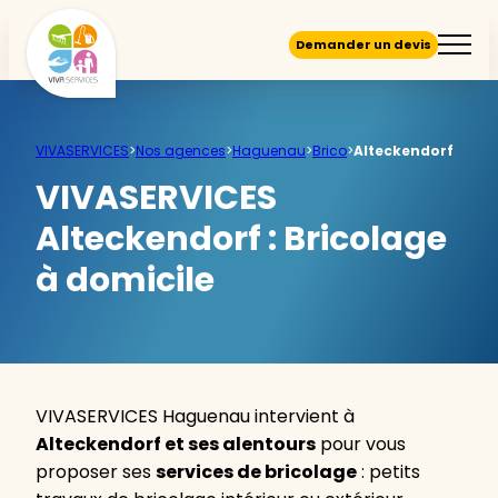
Demander un devis
VIVASERVICES
>
Nos agences
>
Haguenau
>
Brico
>
Alteckendorf
VIVASERVICES
Alteckendorf :
Bricolage
à domicile
VIVASERVICES Haguenau intervient à
Alteckendorf et ses alentours
pour vous
proposer ses
services de bricolage
: petits