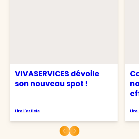
VIVASERVICES dévoile
C
son nouveau spot !
na
ef
Lire l'article
Lire 