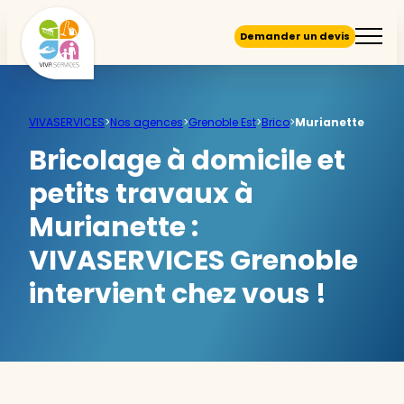
Demander un devis
VIVASERVICES
>
Nos agences
>
Grenoble Est
>
Brico
>
Murianette
Bricolage à domicile et
petits travaux à
Murianette :
VIVASERVICES Grenoble
intervient chez vous !