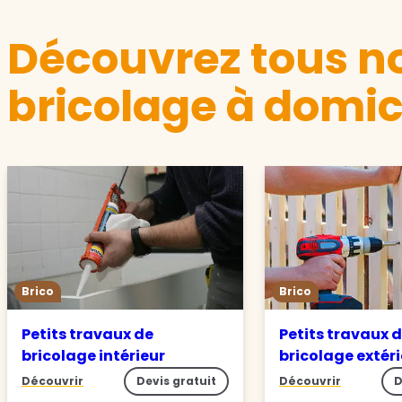
Découvrez tous no
bricolage à domic
Brico
Brico
Petits travaux de
Petits travaux 
bricolage intérieur
bricolage extér
Découvrir
Devis gratuit
Découvrir
D