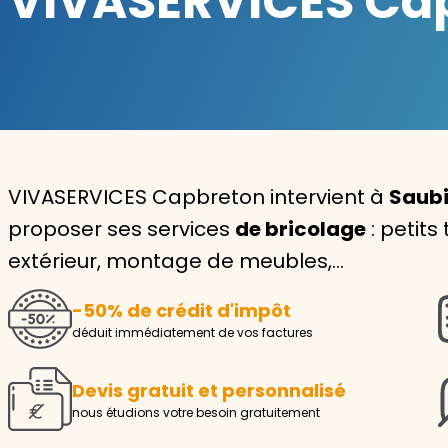
VIVASERVICES Capb
Garde d'enfants
Nounou
Aide à la personne
Seniors
VIVASERVICES Capbreton intervient à
Saubi
Handicaps
proposer ses services
de bricolage
: petits
extérieur, montage de meubles,…
Voir tous les services
-50% de crédit d'impôt
déduit immédiatement de vos factures
Devis gratuit et personnalisé
nous étudions votre besoin gratuitement