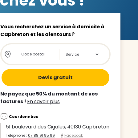
chez vous !
Vous recherchez un service à domicile à
Capbreton et les alentours ?
z le
Store locator global - Autocompletion
Rechercher
s
tre enfant
ts à
Ne payez que 50% du montant de vos
factures !
En savoir plus
 agence
Coordonnées
51 boulevard des Cigales, 40130 Capbreton
Téléphone :
07 88 91 95 99
Facebook