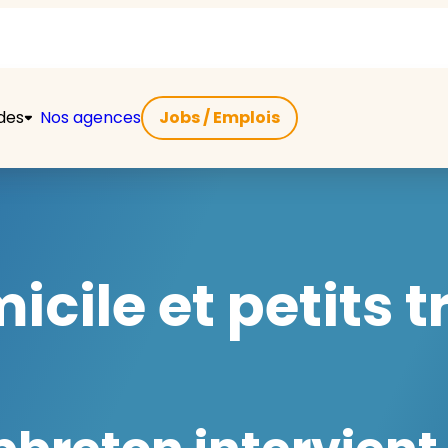
ides
Nos agences
Jobs / Emplois
icile et petits 