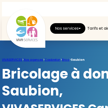
Nos services
Tarifs et a
Entretien du logement
VIVASERVICES
>
Nos agences
>
Capbreton
>
Brico
>
Saubion
Ménage
Bricolage à dom
Repassage
Saubion,
Jardin
Brico