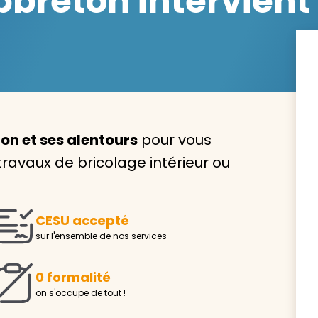
reton intervient 
Avec VIVASERVICES, trouve
service à domicile qui vou
on et ses alentours
pour vous
correspond !
 travaux de bricolage intérieur ou
Pour l’entretien de votre logement, la garde de vo
ou l’accompagnement d’un parent, nos intervenan
domicile sont là pour vous épauler.
CESU accepté
Demander un devis gratuit
Trouver mon
sur l'ensemble de nos services
0 formalité
on s'occupe de tout !